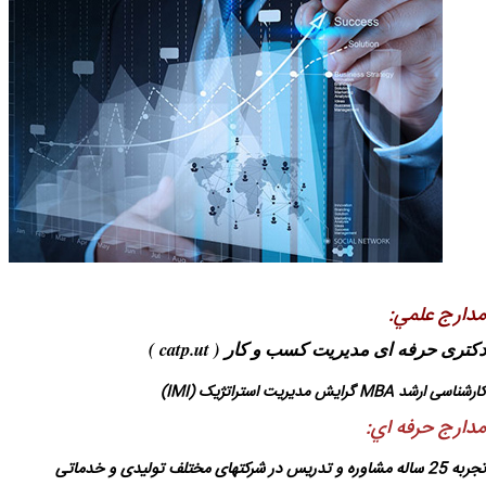
مدارج علمي:‌
دكتر
ی حرفه ای مديريت كسب و كار ( catp.ut )
كارشناسی ارشد MBA گرايش مديريت استراتژيک (‌IMI)
مدارج حرفه اي:
تجربه 25 ساله مشاوره و تدریس در شرکتهای مختلف تولیدی و خدماتی