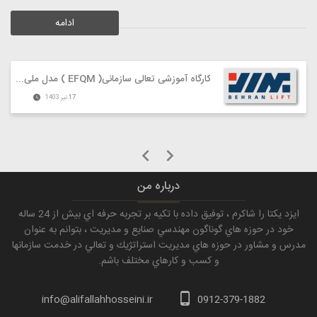
ادامه
کارگاه آموزشی تعالی سازمانی( EFQM ) مدل ملی در شرکت آسانسور بهران
17
تیر
1403
درباره من
ايزد يكتا را شاكرم ، توفيق داده با تكيه بر تجربه حرفه اي بيش از 24 ساله
خود در حوزه هاي گوناگون مهندسي صنايع و مديريت ، بتوانم به عنوان
مدرس و مشاور در حوزه هاي مديريت استراتژيك و تعالي در خدمت سازمانها
و كسب و كارهاي مختلف باشم.
info@alifallahhosseini.ir
0912-379-1882